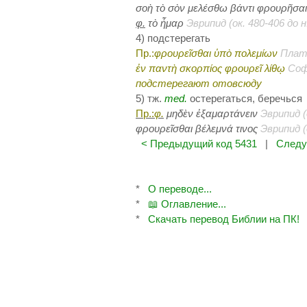
σοὴ τὸ σὸν μελέσθω βάντι φρουρῆσα
φ.
τὸ ἦμαρ
Эврипид (ок. 480-406 до н.
4) подстерегать
Пр.:
φρουρεῖσθαι ὑπὸ πολεμίων
Плато
ἐν παντὴ σκορπίος φρουρεῖ λίθῳ
Софо
подстерегают отовсюду
5) тж.
med.
остерегаться, беречься
Пр.:
φ.
μηδὲν ἐξαμαρτάνειν
Эврипид (о
φρουρεῖσθαι βέλεμνά τινος
Эврипид (о
< Предыдущий код 5431
|
Следу
*
О переводе...
*
📖 Оглавление...
*
Скачать перевод Библии на ПК!