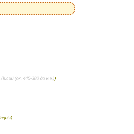
ν
Лисий (ок. 445-380 до н.э.)
)
nguis)