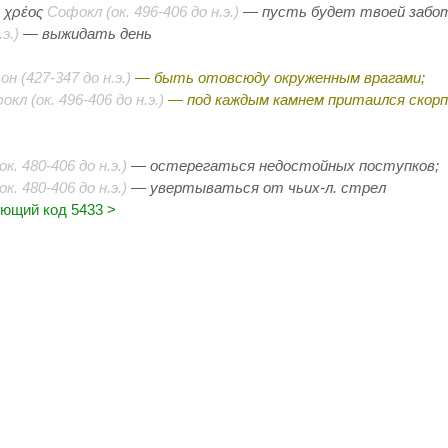
ι χρέος
Софокл (ок. 496-406 до н.э.)
— пусть будет твоей забото
э.)
— выжидать день
н (427-347 до н.э.)
— быть отовсюду окруженным врагами;
кл (ок. 496-406 до н.э.)
— под каждым камнем притаился скорп
к. 480-406 до н.э.)
— остерегаться недостойных поступков;
к. 480-406 до н.э.)
— увертываться от
чьих-л.
стрел
ющий код 5433 >