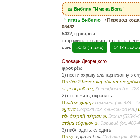
📖 Библия "Имена Бога"
Читать Библию
‹ Перевод кода 
05432
5432, φρουρέω
сторожить, охранять, стеречь, дер
син.
5083 (τηρέω)
,
5442 (φυλά
Словарь Дворецкого:
φρουρέω
1) нести охрану
или
гарнизонную с
Пр.:
(ἐν Ἐλεφαντίνῃ, τὸν πάντα χρόν
οἱ φρουροῦντες
Ксенофонт (ок. 428 - 
2) сторожить, охранять
Пр.:
(τέν χώρην
Геродот (ок. 484 - 42
φ.
τινα
Софокл (ок. 496-406 до н.э.)
τέν ἀτερπῆ πέτραν
φ.
Эсхил (525/4-45
στόμα εὔφημον
φ.
Эврипид (ок. 480-4
3) наблюдать, следить
Пр.:
φ.
ὄμμα ἐπί τινι
Софокл (ок. 496-4