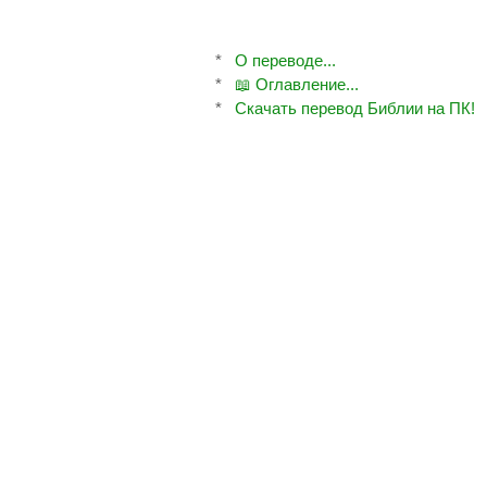
*
О переводе...
*
📖 Оглавление...
*
Скачать перевод Библии на ПК!