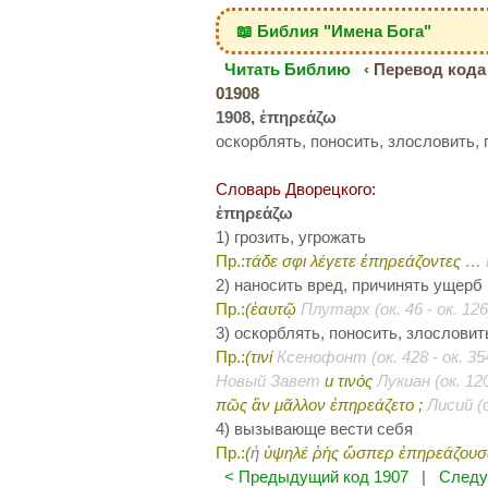
📖 Библия "Имена Бога"
Читать Библию
‹ Перевод кода 
01908
1908, ἐπηρεάζω
оскорблять, поносить, злословить, 
Словарь Дворецкого:
ἐπηρεάζω
1) грозить, угрожать
Пр.:
τάδε σφι λέγετε ἐπηρεάζοντες …
2) наносить вред, причинять ущерб
Пр.:
(ἑαυτῷ
Плутарх (ок. 46 - ок. 126
3) оскорблять, поносить, злословит
Пр.:
(τινί
Ксенофонт (ок. 428 - ок. 354
Новый Завет
и
τινός
Лукиан (ок. 120
πῶς ἂν μᾶλλον ἐπηρεάζετο ;
Лисий (о
4) вызывающе вести себя
Пр.:
(
ἡ
ὑψηλέ ῥὴς ὥσπερ ἐπηρεάζου
< Предыдущий код 1907
|
Следу