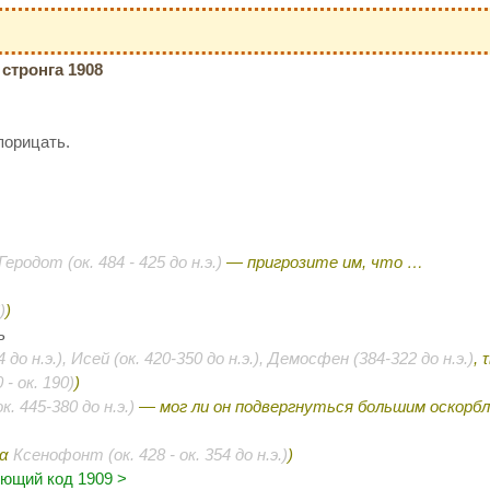
стронга 1908
порицать.
Геродот (ок. 484 - 425 до н.э.)
— пригрозите им, что …
)
)
ь
 до н.э.), Исей (ок. 420-350 до н.э.), Демосфен (384-322 до н.э.)
, 
 - ок. 190)
)
к. 445-380 до н.э.)
— мог ли он подвергнуться большим оскорб
σα
Ксенофонт (ок. 428 - ок. 354 до н.э.)
)
ющий код 1909 >