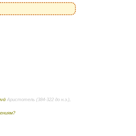
τινά
Аристотель (384-322 до н.э.),
лениям?