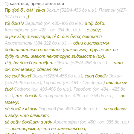
1) казаться, представляться
Пр.:
(οὐ
δ.
, ἀλλ΄ εἶναι
Эсхил (525/4-456 до н.э.), Платон (427-
347 до н.э.)
)
τῷ δοκεῖν
Эврипид (ок. 480-406 до н.э.)
и
τῷ δόξαι
Ксенофонт (ок. 428 - ок. 354 до н.э.)
— с виду;
οἱ μὲν εἰσὴ συλλογισμοί, οἱ δ΄ οὐκ ὄντες δοκοῦσι τι
Аристотель (384-322 до н.э.)
— одни силлогизмы
действительно являются (таковыми), другие же, не
будучи ими, имеют некоторую видимость (их);
τί
δ.
ἂν δοκεῖ σοι ποιῆσαι ;
Эсхил (525/4-456 до н.э.)
— что
он, по-твоему, сделал бы?;
ὡς ἐμοῖ δοκεῖ
Эсхил (525/4-456 до н.э.)
, ἐμοὴ δοκεῖν
Эсхил
(525/4-456 до н.э.), Геродот (ок. 484 - 425 до н.э.)
или
δοκεῖν
ἐμοί
Софокл (ок. 496-406 до н.э.), Геродот (ок. 484 - 425 до
н.э.)
, тж. δοκεῖν
Ксенофонт (ок. 428 - ок. 354 до н.э.)
— по-
моему;
οὐ δοκῶν κλύειν
Эврипид (ок. 480-406 до н.э.)
— не подавая
и виду, что слышит;
μέ ὁρᾶν δοκῶμεν αὐτόν
Аристофан (ок. 450 - ок. 385 до н.э.)
— притворимся, что не замечаем его;