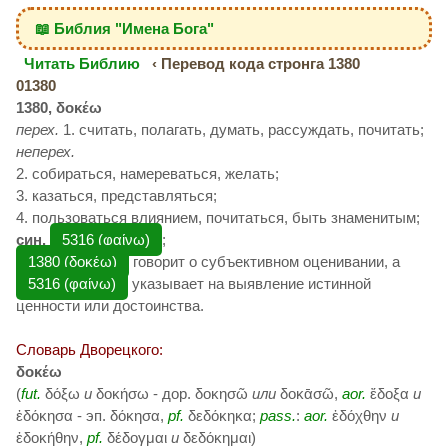
📖 Библия "Имена Бога"
Читать Библию
‹ Перевод кода стронга 1380
01380
1380, δοκέω
перех.
1. считать, полагать, думать, рассуждать, почитать;
неперех.
2. собираться, намереваться, желать;
3. казаться, представляться;
4. пользоваться влиянием, почитаться, быть знаменитым;
син.
5316 (φαίνω)
;
1380 (δοκέω)
говорит о субъективном оценивании, а
5316 (φαίνω)
указывает на выявление истинной
ценности или достоинства.
Словарь Дворецкого:
δοκέω
(
fut.
δόξω
и
δοκήσω - дор. δοκησῶ
или
δοκᾱσῶ,
aor.
ἔδοξα
и
ἐδόκησα - эп. δόκησα,
pf.
δεδόκηκα;
pass.
:
aor.
ἐδόχθην
и
ἐδοκήθην,
pf.
δέδογμαι
и
δεδόκημαι)