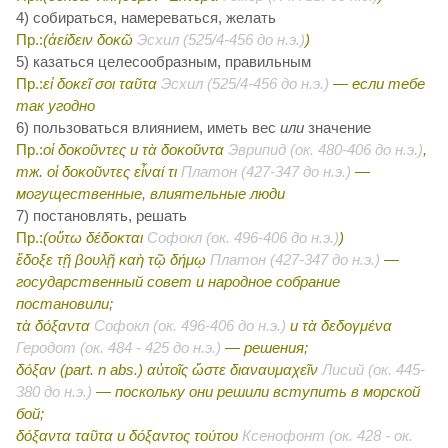
4) собираться, намереваться, желать
Пр.:
(ἀείδειν δοκῶ
Эсхил (525/4-456 до н.э.)
)
5) казаться целесообразным, правильным
Пр.:
εἰ δοκεῖ σοι ταῦτα
Эсхил (525/4-456 до н.э.)
— если тебе
так угодно
6) пользоваться влиянием, иметь вес
или
значение
Пр.:
οἱ δοκοῦντες
и
τὰ δοκοῦντα
Эврипид (ок. 480-406 до н.э.)
,
тж. οἱ δοκοῦντες εἶναί τι
Платон (427-347 до н.э.)
—
могущественные, влиятельные люди
7) постановлять, решать
Пр.:
(οὕτω δέδοκται
Софокл (ок. 496-406 до н.э.)
)
ἔδοξε τῇ βουλῇ καὴ τῷ δήμῳ
Платон (427-347 до н.э.)
—
государственный совет и народное собрание
постановили;
τὰ δόξαντα
Софокл (ок. 496-406 до н.э.)
и
τὰ δεδογμένα
Геродот (ок. 484 - 425 до н.э.)
— решения;
δόξαν (part. n abs.) αὐτοῖς ὥστε διαναυμαχεῖν
Лисий (ок. 445-
380 до н.э.)
— поскольку они решили вступить в морской
бой;
δόξαντα ταῦτα
и
δόξαντος τούτου
Ксенофонт (ок. 428 - ок.