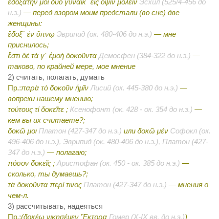
ἐδοξάτην μοι δύο γυναῖκ΄ εἰς ὄψιν μολεῖν
Эсхил (525/4-456 до
н.э.)
— перед взором моим предстали (во сне) две
женщины:
ἔδοξ΄ ἐν ὕπνῳ
Эврипид (ок. 480-406 до н.э.)
— мне
приснилось;
ἔστι δέ τὰ γ΄ ἐμοὴ δοκοῦντα
Демосфен (384-322 до н.э.)
—
таково, по крайней мере, мое мнение
2) считать, полагать, думать
Пр.:
παρὰ τὸ δοκοῦν ἡμῖν
Лисий (ок. 445-380 до н.э.)
—
вопреки нашему мнению;
τούτους τί δοκεῖτε ;
Ксенофонт (ок. 428 - ок. 354 до н.э.)
—
кем вы их считаете?;
δοκῶ μοι
Платон (427-347 до н.э.)
или
δοκῶ μέν
Софокл (ок.
496-406 до н.э.), Эврипид (ок. 480-406 до н.э.), Платон (427-
347 до н.э.)
— полагаю;
πόσον δοκεῖς ;
Аристофан (ок. 450 - ок. 385 до н.э.)
—
сколько, ты думаешь?;
τὰ δοκοῦντα περί τινος
Платон (427-347 до н.э.)
— мнения о
чем-л.
3) рассчитывать, надеяться
Пр.:
(δοκέω νικησέμεν Ἕκτορα
Гомер (X-IX вв. до н.э.)
)