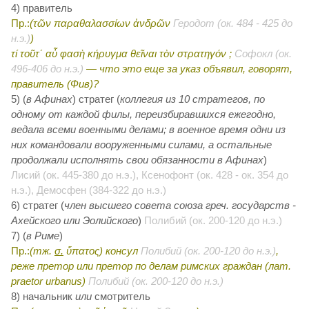
4) правитель
Пр.:
(τῶν παραθαλασσίων ἀνδρῶν
Геродот (ок. 484 - 425 до
н.э.)
)
τί τοῦτ΄ αὖ φασὴ κήρυγμα θεῖναι τὸν στρατηγόν ;
Софокл (ок.
496-406 до н.э.)
— что это еще за указ объявил, говорят,
правитель (Фив)?
5) (
в Афинах
) стратег (
коллегия из 10 стратегов, по
одному от каждой филы, переизбиравшихся ежегодно,
ведала всеми военными делами; в военное время одни из
них командовали вооруженными силами, а остальные
продолжали исполнять свои обязанности в Афинах
)
Лисий (ок. 445-380 до н.э.), Ксенофонт (ок. 428 - ок. 354 до
н.э.), Демосфен (384-322 до н.э.)
6) стратег (
член высшего совета союза греч. государств -
Ахейского или Эолийского
)
Полибий (ок. 200-120 до н.э.)
7) (
в Риме
)
Пр.:
(тж.
σ.
ὕπατος) консул
Полибий (ок. 200-120 до н.э.)
,
реже
претор
или
претор по делам римских граждан (лат.
praetor urbanus)
Полибий (ок. 200-120 до н.э.)
8) начальник
или
смотритель