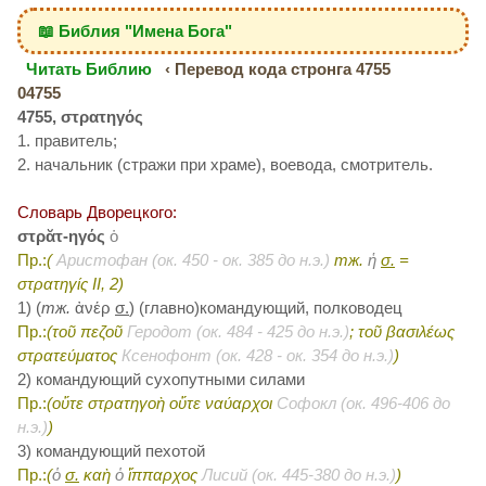
📖 Библия "Имена Бога"
Читать Библию
‹ Перевод кода стронга 4755
04755
4755, στρατηγός
1. правитель;
2. начальник (стражи при храме), воевода, смотритель.
Словарь Дворецкого:
στρᾰτ-ηγός
ὁ
Пр.:
(
Аристофан (ок. 450 - ок. 385 до н.э.)
тж.
ἡ
σ.
=
στρατηγίς II, 2)
1) (
тж.
ἀνέρ
σ.
) (главно)командующий, полководец
Пр.:
(τοῦ πεζοῦ
Геродот (ок. 484 - 425 до н.э.)
; τοῦ βασιλέως
στρατεύματος
Ксенофонт (ок. 428 - ок. 354 до н.э.)
)
2) командующий сухопутными силами
Пр.:
(οὔτε στρατηγοὴ οὔτε ναύαρχοι
Софокл (ок. 496-406 до
н.э.)
)
3) командующий пехотой
Пр.:
(
ὁ
σ.
καὴ
ὁ
ἵππαρχος
Лисий (ок. 445-380 до н.э.)
)