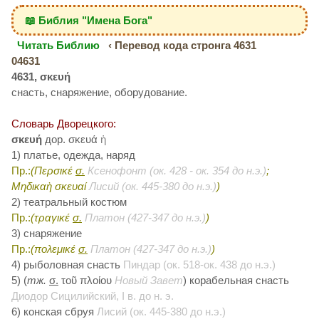
📖 Библия "Имена Бога"
Читать Библию
‹ Перевод кода стронга 4631
04631
4631, σκευή
снасть, снаряжение, оборудование.
Словарь Дворецкого:
σκευή
дор. σκευά
ἡ
1) платье, одежда, наряд
Пр.:
(Περσικέ
σ.
Ксенофонт (ок. 428 - ок. 354 до н.э.)
;
Μηδικαὴ σκευαί
Лисий (ок. 445-380 до н.э.)
)
2) театральный костюм
Пр.:
(τραγικέ
σ.
Платон (427-347 до н.э.)
)
3) снаряжение
Пр.:
(πολεμικέ
σ.
Платон (427-347 до н.э.)
)
4) рыболовная снасть
Пиндар (ок. 518-ок. 438 до н.э.)
5) (
тж.
σ.
τοῦ πλοίου
Новый Завет
) корабельная снасть
Диодор Сицилийский, I в. до н. э.
6) конская сбруя
Лисий (ок. 445-380 до н.э.)