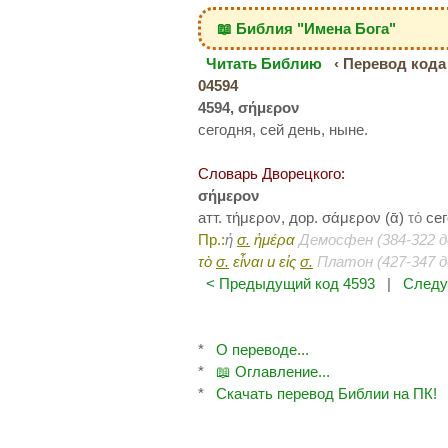
📖 Библия "Имена Бога"
Читать Библию
‹ Перевод кода 
04594
4594, σήμερον
сегодня, сей день, ныне.
Словарь Дворецкого:
σήμερον
атт. τήμερον, дор. σάμερον (ᾱ)
τό
сег
Пр.:
ἡ
σ.
ἡμέρα
Демосфен (384-322 до
τὸ
σ.
εἶναι
и
εἰς
σ.
Платон (427-347 до
< Предыдущий код 4593
|
Следу
*
О переводе...
*
📖 Оглавление...
*
Скачать перевод Библии на ПК!