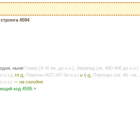
стронга 4594
одня, ныне
Гомер (X-IX вв. до н.э.), Эврипид (ок. 480-406 до н.э.)
 н.э.)
, τὸ
σ.
Платон (427-347 до н.э.)
и
ἡ
σ.
Плутарх (ок. 46 - ок. 
 н.э.)
— на сегодня
ющий код 4595 >