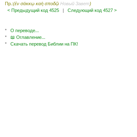
Пр.:
(ἐν σάκκῳ καὴ σποδῷ
Новый Завет
)
< Предыдущий код 4525
|
Следующий код 4527 >
*
О переводе...
*
📖 Оглавление...
*
Скачать перевод Библии на ПК!