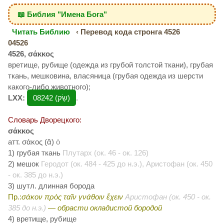
📖 Библия "Имена Бога"
Читать Библию
‹ Перевод кода стронга 4526
04526
4526, σάκκος
вретище, рубище (одежда из грубой толстой ткани), грубая
ткань, мешковина, власяница (грубая одежда из шерсти
какого-либо животного);
LXX:
08242 (שַׂק‎)
.
Словарь Дворецкого:
σάκκος
атт. σάκος (ᾰ)
ὁ
1) грубая ткань
Плутарх (ок. 46 - ок. 126)
2) мешок
Геродот (ок. 484 - 425 до н.э.), Аристофан (ок. 450
- ок. 385 до н.э.)
3) шутл. длинная борода
Пр.:
σάκον πρὸς ταῖν γνάθοιν ἔχειν
Аристофан (ок. 450 - ок.
385 до н.э.)
— обрасти окладистой бородой
4) вретище, рубище