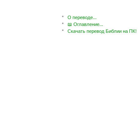
*
О переводе...
*
📖 Оглавление...
*
Скачать перевод Библии на ПК!