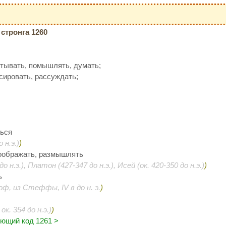
стронга 1260
итывать, помышлять, думать;
ссировать, рассуждать;
ться
 н.э.)
)
соображать, размышлять
 н.э.), Платон (427-347 до н.э.), Исей (ок. 420-350 до н.э.)
)
ь
ф, из Стеффы, IV в до н. э.
)
ок. 354 до н.э.)
)
ющий код 1261 >