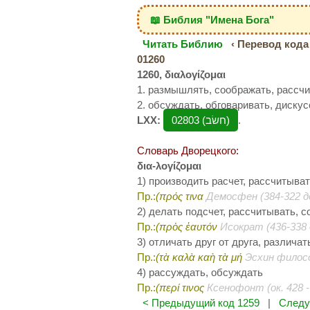
📖 Библия "Имена Бога"
Читать Библию
‹ Перевод кода 
01260
1260, διαλογίζομαι
1. размышлять, соображать, рассч
2. обсуждать, обговаривать, диску
LXX:
02803 (חשׂב‎)
.
Словарь Дворецкого:
δια-λογίζομαι
1) производить расчет, рассчитыва
Пр.:
(πρός τινα
Демосфен (384-322 до
2) делать подсчет, рассчитывать, 
Пр.:
(πρὸς ἑαυτόν
Исократ (436-338 до
3) отличать друг от друга, различат
Пр.:
(τὰ καλὰ καὴ τὰ μή
Эсхин филосо
4) рассуждать, обсуждать
Пр.:
(περί τινος
Ксенофонт (ок. 428 - 
< Предыдущий код 1259
|
Следу