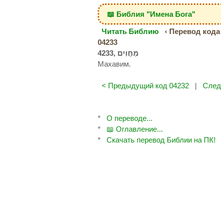
📖 Библия "Имена Бога"
Читать Библию
‹ Перевод кода 
04233
Махавим.
< Предыдущий код 04232
|
След
*
О переводе...
*
📖 Оглавление...
*
Скачать перевод Библии на ПК!