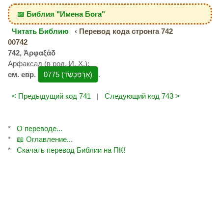
📖 Библия "Имена Бога"
Читать Библию
‹ Перевод кода стронга 742
00742
742, Ἀρφαξάδ
Арфаксад (в род. И. Х.);
см. евр.
0775 (אַרְפַּכְשַׂד‎)
.
< Предыдущий код 741
|
Следующий код 743 >
*
О переводе...
*
📖 Оглавление...
*
Скачать перевод Библии на ПК!