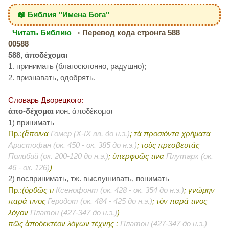
📖 Библия "Имена Бога"
Читать Библию
‹ Перевод кода стронга 588
00588
588, ἀποδέχομαι
1. принимать (благосклонно, радушно);
2. признавать, одобрять.
Словарь Дворецкого:
ἀπο-δέχομαι
ион. ἀποδέκομαι
1) принимать
Пр.:
(ἄποινα
Гомер (X-IX вв. до н.э.)
; τὰ προσιόντα χρήματα
Аристофан (ок. 450 - ок. 385 до н.э.)
; τοὺς πρεσβευτάς
Полибий (ок. 200-120 до н.э.)
; ὑπερφυῶς τινα
Плутарх (ок.
46 - ок. 126)
)
2) воспринимать, тж. выслушивать, понимать
Пр.:
(ὀρθῶς τι
Ксенофонт (ок. 428 - ок. 354 до н.э.)
; γνώμην
παρά τινος
Геродот (ок. 484 - 425 до н.э.)
; τὸν παρά τινος
λόγον
Платон (427-347 до н.э.)
)
πῶς ἀποδεκτέον λόγων τέχνης ;
Платон (427-347 до н.э.)
—