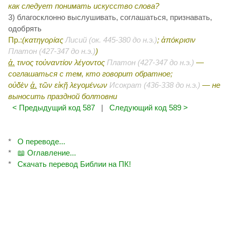
как следует понимать искусство слова?
3) благосклонно выслушивать, соглашаться, признавать,
одобрять
Пр.:
(κατηγορίας
Лисий (ок. 445-380 до н.э.)
; ἀπόκρισιν
Платон (427-347 до н.э.)
)
ἀ.
τινος τοὐναντίον λέγοντος
Платон (427-347 до н.э.)
—
соглашаться с тем, кто говорит обратное;
οὐδὲν
ἀ.
τῶν εἰκῇ λεγομένων
Исократ (436-338 до н.э.)
— не
выносить праздной болтовни
< Предыдущий код 587
|
Следующий код 589 >
*
О переводе...
*
📖 Оглавление...
*
Скачать перевод Библии на ПК!