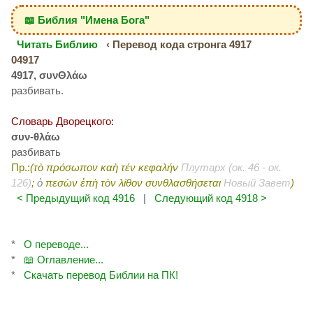
📖 Библия "Имена Бога"
Читать Библию
‹ Перевод кода стронга 4917
04917
4917, συνΘλάω
разбивать.
Словарь Дворецкого:
συν-θλάω
разбивать
Пр.:
(τὸ πρόσωπον καὴ τέν κεφαλήν
Плутарх (ок. 46 - ок.
126)
;
ὁ
πεσὼν ἐπὴ τὸν λίθον συνθλασθήσεται
Новый Завет
)
< Предыдущий код 4916
|
Следующий код 4918 >
*
О переводе...
*
📖 Оглавление...
*
Скачать перевод Библии на ПК!