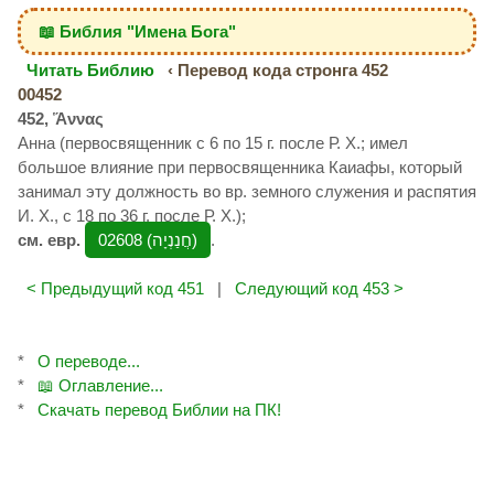
📖 Библия "Имена Бога"
Читать Библию
‹ Перевод кода стронга 452
00452
452, Ἅννας
Анна (первосвященник с 6 по 15 г. после Р. Х.; имел
большое влияние при первосвященника Каиафы, который
занимал эту должность во вр. земного служения и распятия
И. Х., с 18 по 36 г. после Р. Х.);
см. евр.
02608 (חֲנַנְיָה‎)
.
< Предыдущий код 451
|
Следующий код 453 >
*
О переводе...
*
📖 Оглавление...
*
Скачать перевод Библии на ПК!