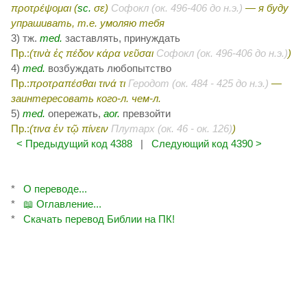
προτρέψομαι (
sc.
σε)
Софокл (ок. 496-406 до н.э.)
— я буду
упрашивать,
т.е.
умоляю тебя
3) тж.
med.
заставлять, принуждать
Пр.:
(τινὰ ἐς πέδον κάρα νεῦσαι
Софокл (ок. 496-406 до н.э.)
)
4)
med.
возбуждать любопытство
Пр.:
προτραπέσθαι τινά τι
Геродот (ок. 484 - 425 до н.э.)
—
заинтересовать
кого-л.
чем-л.
5)
med.
опережать,
aor.
превзойти
Пр.:
(τινα ἐν τῷ πίνειν
Плутарх (ок. 46 - ок. 126)
)
< Предыдущий код 4388
|
Следующий код 4390 >
*
О переводе...
*
📖 Оглавление...
*
Скачать перевод Библии на ПК!