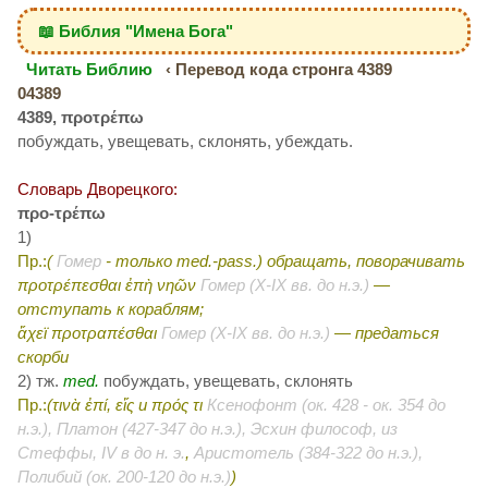
📖 Библия "Имена Бога"
Читать Библию
‹ Перевод кода стронга 4389
04389
4389, προτρέπω
побуждать, увещевать, склонять, убеждать.
Словарь Дворецкого:
προ-τρέπω
1)
Пр.:
(
Гомер
-
только med.-pass.
) обращать, поворачивать
προτρέπεσθαι ἐπὴ νηῶν
Гомер (X-IX вв. до н.э.)
—
отступать к кораблям;
ἄχεϊ προτραπέσθαι
Гомер (X-IX вв. до н.э.)
— предаться
скорби
2) тж.
med.
побуждать, увещевать, склонять
Пр.:
(τινὰ ἐπί, εἴς
и
πρός τι
Ксенофонт (ок. 428 - ок. 354 до
н.э.), Платон (427-347 до н.э.), Эсхин философ, из
Стеффы, IV в до н. э.
,
Аристотель (384-322 до н.э.),
Полибий (ок. 200-120 до н.э.)
)