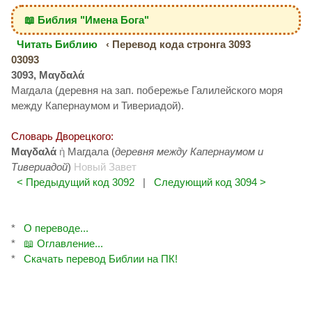
📖 Библия "Имена Бога"
Читать Библию
‹ Перевод кода стронга 3093
03093
3093, Μαγδαλά
Магдала (деревня на зап. побережье Галилейского моря
между Капернаумом и Тивериадой).
Словарь Дворецкого:
Μαγδαλά
ἡ
Магдала (
деревня между Капернаумом и
Тивериадой
)
Новый Завет
< Предыдущий код 3092
|
Следующий код 3094 >
*
О переводе...
*
📖 Оглавление...
*
Скачать перевод Библии на ПК!