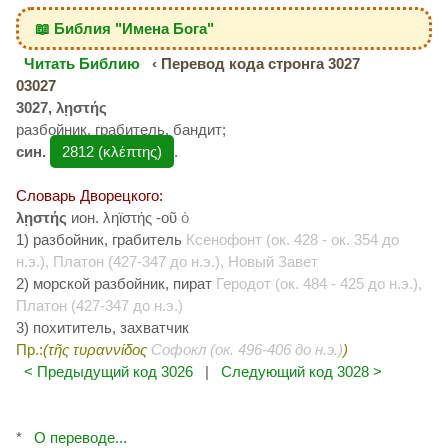
📖 Библия "Имена Бога"
Читать Библию
‹ Перевод кода стронга 3027
03027
3027, λῃστής
разбойник, грабитель, бандит;
син.
2812 (κλέπτης)
.
Словарь Дворецкого:
λῃστής
ион. ληϊστής -οῦ
ὁ
1) разбойник, грабитель
Ксенофонт (ок. 428 - ок. 354 до
н.э.), Платон (427-347 до н.э.), Новый Завет
2) морской разбойник, пират
Геродот (ок. 484 - 425 до н.э.),
Платон (427-347 до н.э.)
3) похититель, захватчик
Пр.:
(τῆς τυραννίδος
Софокл (ок. 496-406 до н.э.)
)
< Предыдущий код 3026
|
Следующий код 3028 >
*
О переводе...