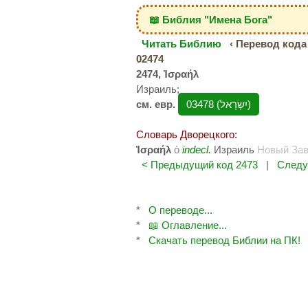
📖 Библия "Имена Бога"
Читать Библию
‹ Перевод кода 
02474
2474, Ἰσραήλ
Израиль;
см. евр.
03478 (יִשְׂרָאל‎)
Словарь Дворецкого:
Ἰσραήλ
ὁ
indecl.
Израиль
Новый Зав
< Предыдущий код 2473
|
Следу
*
О переводе...
*
📖 Оглавление...
*
Скачать перевод Библии на ПК!