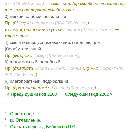
(ок. 445-380 до н.э.)
— смягчить (враждебное отношение),
т.е.
умиротворить лакедемонян
3) мягкий, слабый, несильный
Пр.:
(θλῖψις
Аристотель (384-322 до н.э.)
)
τὸ πνῖγος ἠπιώτερον γέγονεν
Платон (427-347 до н.э.)
—
жара спала
4) смягчающий, успокаивающий, облегчающий,
(боле)утоляющий
Пр.:
(φάρμακα
Гомер (X-IX вв. до н.э.)
)
5) целительный, целебный
Пр.:
(ἀκέσματα
Эсхил (525/4-456 до н.э.)
; φύλλα
Софокл (ок.
496-406 до н.э.)
)
6) благоприятный, подходящий
Пр.:
(ἦμαρ ἤπιον ποιεῖν τι
Гесиод (IX в. до н.э.)
)
< Предыдущий код 2260
|
Следующий код 2262 >
*
О переводе...
*
📖 Оглавление...
*
Скачать перевод Библии на ПК!