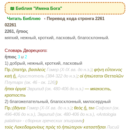
📖 Библия "Имена Бога"
Читать Библию
‹ Перевод кода стронга 2261
02261
2261, ἤπιος
мягкий, нежный, кроткий, ласковый, благосклонный.
Словарь Дворецкого:
ἤπιος
3
и
2
1) добрый, нежный, кроткий, ласковый
Пр.:
(πατήρ, βασιλεύς
Гомер (X-IX вв. до н.э.)
; φήνη εὔτεκνος
καὴ
ἤ.
Аристотель (384-322 до н.э.)
; οἱ ἠπιώτατοι Θετταλῶν
Плутарх (ок. 46 - ок. 126)
)
ἤπιοι ὀργαί
Эврипид (ок. 480-406 до н.э.)
— мягкость,
кротость
2) благожелательный, благосклонный, милосердный
Пр.:
(δήνεα
Гомер (X-IX вв. до н.э.)
; θεὸς
ἤ.
τινι
Софокл (ок.
496-406 до н.э.), Эврипид (ок. 480-406 до н.э.), «Antologia
palatina» - сборник греческих эпиграмм
)
τοὺς Λακεδαιμονίους πρὸς τὸ ἠπιώτερον καταστῆσαι
Лисий