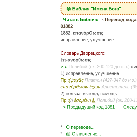
📖 Библия "Имена Бога"
Читать Библию
‹ Перевод кода 
01882
1882, ἐπανόρΘωσις
исправление, улучшение.
Словарь Дворецкого:
ἐπ-ανόρθωσις
v. l.
Полибий (ок. 200-120 до н.э.)
ἀν
1) исправление, улучшение
Пр.:
(ψυχᾶς
Платон (427-347 до н.э.)
ἐπανόρθωσιν ἔχων
Аристотель (384
2) польза, выгода, помощь
Пр.:
(
ἡ
ἐσομένη
ἐ.
Полибий (ок. 200-12
< Предыдущий код 1881
|
Следу
*
О переводе...
*
📖 Оглавление...