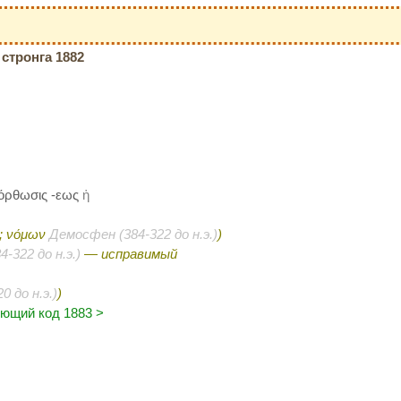
стронга 1882
όρθωσις -εως
ἡ
; νόμων
Демосфен (384-322 до н.э.)
)
-322 до н.э.)
— исправимый
0 до н.э.)
)
ющий код 1883 >