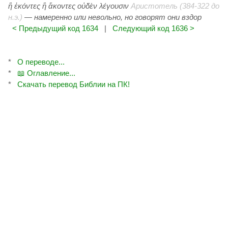
ἢ ἑκόντες ἢ ἄκοντες οὐδὲν λέγουσιν
Аристотель (384-322 до
н.э.)
— намеренно или невольно, но говорят они вздор
< Предыдущий код 1634
|
Следующий код 1636 >
*
О переводе...
*
📖 Оглавление...
*
Скачать перевод Библии на ПК!