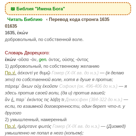
📖 Библия "Имена Бога"
Читать Библию
‹ Перевод кода стронга 1635
01635
1635, ἑκών
добровольный, по собственной воле.
Словарь Дворецкого:
ἑκών
-οῦσα -όν,
gen.
όντος, ούσης -όντος
1) добровольный, по собственному желанию
Пр.:
ἑ.
ἀέκοντί γε θυμῷ
Гомер (X-IX вв. до н.э.)
—
(я делаю
это
) по собственной воле, хотя в душе я против;
πάρειμ΄ ἄκων οὐχ ἑκοῦσιν
Софокл (ок. 496-406 до н.э.)
— я
здесь против своей воли, (да и) против вашей;
ἂν
ἑ.
παρ΄ ἑκόντος τις λάβῃ τι
Демосфен (384-322 до н.э.)
—
если, по взаимной договоренности, один берет
что-л.
у
другого
2) умышленный, намеренный
Пр.:
ἑ.
ἡμάρτανε φωτός
Гомер (X-IX вв. до н.э.)
—
(Диомед
)
умышленно не попал в него (копьем);