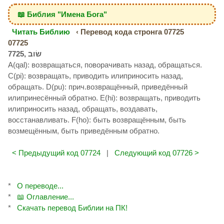
📖 Библия "Имена Бога"
Читать Библию
‹ Перевод кода стронга 07725
07725
A(qal): возвращаться, поворачивать назад, обращаться.
C(pi): возвращать, приводить илиприносить назад,
обращать. D(pu): прич.возвращённый, приведённый
илипринесённый обратно. E(hi): возвращать, приводить
илиприносить назад, обращать, воздавать,
восстанавливать. F(ho): быть возвращённым, быть
возмещённым, быть приведённым обратно.
< Предыдущий код 07724
|
Следующий код 07726 >
*
О переводе...
*
📖 Оглавление...
*
Скачать перевод Библии на ПК!