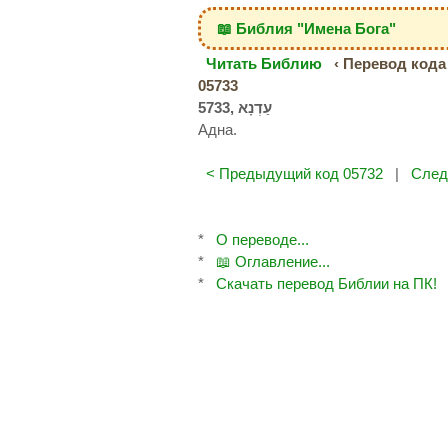
📖 Библия "Имена Бога"
Читать Библию
‹ Перевод кода 
05733
Адна.
< Предыдущий код 05732
|
След
*
О переводе...
*
📖 Оглавление...
*
Скачать перевод Библии на ПК!