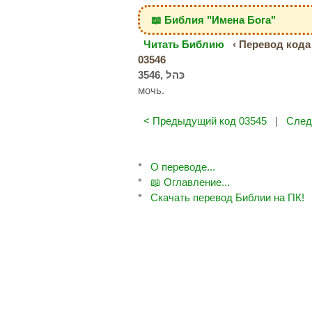
📖 Библия "Имена Бога"
Читать Библию
‹ Перевод кода 
03546
мочь.
< Предыдущий код 03545
|
След
*
О переводе...
*
📖 Оглавление...
*
Скачать перевод Библии на ПК!