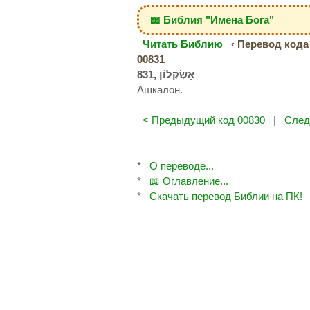
📖 Библия "Имена Бога"
Читать Библию
‹ Перевод кода 
00831
Ашкалон.
< Предыдущий код 00830
|
След
*
О переводе...
*
📖 Оглавление...
*
Скачать перевод Библии на ПК!