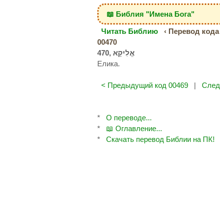
📖 Библия "Имена Бога"
Читать Библию
‹ Перевод кода 
00470
Елика.
< Предыдущий код 00469
|
След
*
О переводе...
*
📖 Оглавление...
*
Скачать перевод Библии на ПК!