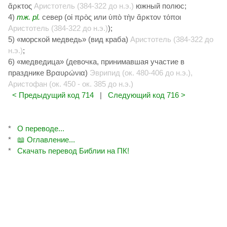
ἄρκτος
Аристотель (384-322 до н.э.)
южный полюс;
4)
тж.
pl.
север (οἱ πρὸς или ὑπὸ τὴν ἄρκτον τόποι
Аристотель (384-322 до н.э.)
);
5) «морской медведь» (вид краба)
Аристотель (384-322 до
н.э.)
;
6) «медведица» (девочка, принимавшая участие в
празднике Βραυρώνια)
Эврипид (ок. 480-406 до н.э.),
Аристофан (ок. 450 - ок. 385 до н.э.)
< Предыдущий код 714
|
Следующий код 716 >
*
О переводе...
*
📖 Оглавление...
*
Скачать перевод Библии на ПК!