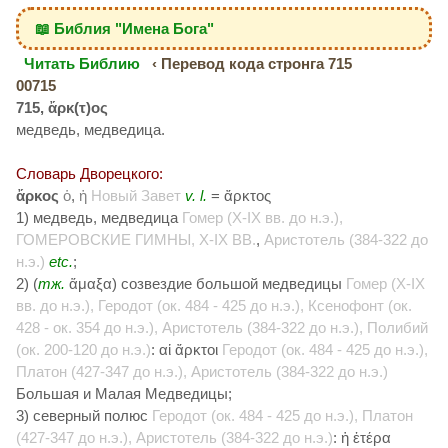
📖 Библия "Имена Бога"
Читать Библию
‹ Перевод кода стронга 715
00715
715, ἄρκ(τ)ος
медведь, медведица.
Словарь Дворецкого:
ἄρκος
ὁ
,
ἡ
Новый Завет
v. l.
= ἄρκτος
1) медведь, медведица
Гомер (X-IX вв. до н.э.),
ГОМЕРОВСКИЕ ГИМНЫ, X-IX ВВ.
,
Аристотель (384-322 до
н.э.)
etc.
;
2) (
тж.
ἅμαξα) созвездие большой медведицы
Гомер (X-IX
вв. до н.э.), Геродот (ок. 484 - 425 до н.э.), Ксенофонт (ок.
428 - ок. 354 до н.э.), Аристотель (384-322 до н.э.), Полибий
(ок. 200-120 до н.э.)
: αἱ ἄρκτοι
Геродот (ок. 484 - 425 до н.э.),
Платон (427-347 до н.э.), Аристотель (384-322 до н.э.)
Большая и Малая Медведицы;
3) северный полюс
Геродот (ок. 484 - 425 до н.э.), Платон
(427-347 до н.э.), Аристотель (384-322 до н.э.)
: ἡ ἑτέρα