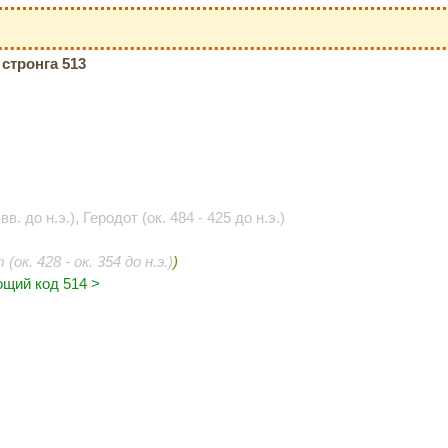
стронга 513
вв. до н.э.), Геродот (ок. 484 - 425 до н.э.)
ок. 428 - ок. 354 до н.э.)
)
щий код 514 >