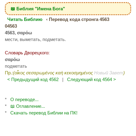
📖 Библия "Имена Бога"
Читать Библию
‹ Перевод кода стронга 4563
04563
4563, σαρόω
мести, выметать, подметать.
Словарь Дворецкого:
σαρόω
подметать
Пр.:
(οἶκος σεσαρωμένος καὴ κεκοσμημένος
Новый Завет
)
< Предыдущий код 4562
|
Следующий код 4564 >
*
О переводе...
*
📖 Оглавление...
*
Скачать перевод Библии на ПК!