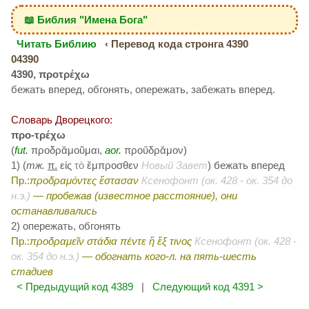
📖 Библия "Имена Бога"
Читать Библию
‹ Перевод кода стронга 4390
04390
4390, προτρέχω
бежать вперед, обгонять, опережать, забежать вперед.
Словарь Дворецкого:
προ-τρέχω
(
fut.
προδρᾰμοῦμαι,
aor.
προὔδρᾰμον)
1) (
тж.
π.
εἰς
τὸ
ἔμπροσθεν
Новый Завет
) бежать вперед
Пр.:
προδραμόντες ἕστασαν
Ксенофонт (ок. 428 - ок. 354 до
н.э.)
— пробежав (известное расстояние), они
останавливались
2) опережать, обгонять
Пр.:
προδραμεῖν στάδια πέντε ἢ ἕξ τινος
Ксенофонт (ок. 428 -
ок. 354 до н.э.)
— обогнать
кого-л.
на пять-шесть
стадиев
< Предыдущий код 4389
|
Следующий код 4391 >