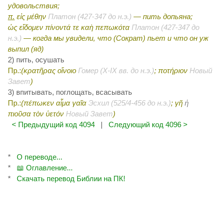
удовольствия;
π.
εἰς μέθην
Платон (427-347 до н.э.)
— пить допьяна;
ὡς εἴδομεν πίνοντά τε καὴ πεπωκότα
Платон (427-347 до
н.э.)
— когда мы увидели, что (Сократ) пьет и что он уж
выпил (яд)
2) пить, осушать
Пр.:
(κρατῆρας οἴνοιο
Гомер (X-IX вв. до н.э.)
; ποτήριον
Новый
Завет
)
3) впитывать, поглощать, всасывать
Пр.:
(πέπωκεν αἷμα γαῖα
Эсхил (525/4-456 до н.э.)
; γῆ
ἡ
πιοῦσα τὸν ὑετόν
Новый Завет
)
< Предыдущий код 4094
|
Следующий код 4096 >
*
О переводе...
*
📖 Оглавление...
*
Скачать перевод Библии на ПК!