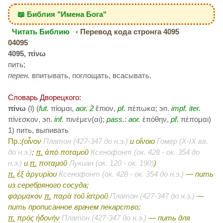
📖 Библия "Имена Бога"
Читать Библию
‹ Перевод кода стронга 4095
04095
4095, πίνω
пить;
перен.
впитывать, поглощать, всасывать.
Словарь Дворецкого:
πίνω
(ῑ) (
fut.
πίομαι,
aor. 2
ἔπιον,
pf.
πέπωκα; эп.
impf.
iter.
πίνεσκον, эп.
inf.
πινέμεν(αι);
pass.
:
aor.
ἐπόθην,
pf.
πέπομαι)
1) пить, выпивать
Пр.:
(οἶνον
Платон (427-347 до н.э.)
и
οἴνοιο
Гомер (X-IX вв.
до н.э.)
;
π.
ἀπὸ ποταμοῦ
Ксенофонт (ок. 428 - ок. 354 до
н.э.)
и
π.
ποταμοῦ
Лукиан (ок. 120 - ок. 190)
)
π.
ἐξ ἀργυρίου
Ксенофонт (ок. 428 - ок. 354 до н.э.)
— пить
из серебряного сосуда;
φάρμακον
π.
παρὰ τοῦ ἰατροῦ
Платон (427-347 до н.э.)
—
пить прописанное врачем лекарство;
π.
πρὸς ἡδονήν
Платон (427-347 до н.э.)
— пить для