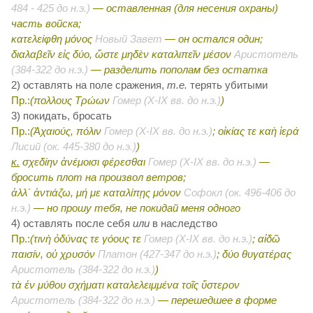
484 - 425 до н.э.)
— оставленная (для несения охраны)
часть войска;
κατελείφθη μόνος
Новый Завет
— он остался один;
διαλαβεῖν εἰς δύο, ὥστε μηδὲν καταλιπεῖν μέσον
Аристотель
(384-322 до н.э.)
— разделить пополам без остатка
2) оставлять на поле сражения,
т.е.
терять убитыми
Пр.:
(πολλους Τρώων
Гомер (X-IX вв. до н.э.)
)
3) покидать, бросать
Пр.:
(Ἀχαιούς, πόλιν
Гомер (X-IX вв. до н.э.)
; οἰκίας τε καὴ ἱερά
Лисий (ок. 445-380 до н.э.)
)
κ.
σχεδίην ἀνέμοισι φέρεσθαι
Гомер (X-IX вв. до н.э.)
—
бросить плот на произвол ветров;
ἀλλ΄ ἀντιάζω, μή με καταλίπῃς μόνον
Софокл (ок. 496-406 до
н.э.)
— но прошу тебя, не покидай меня одного
4) оставлять после себя
или
в наследство
Пр.:
(τινὴ ὀδύνας τε γόους τε
Гомер (X-IX вв. до н.э.)
; αἰδῶ
παισίν, οὐ χρυσόν
Платон (427-347 до н.э.)
; δύο θυγατέρας
Аристотель (384-322 до н.э.)
)
τὰ ἐν μύθου σχήματι καταλελειμμένα τοῖς ὕστερον
Аристотель (384-322 до н.э.)
— перешедшее в форме