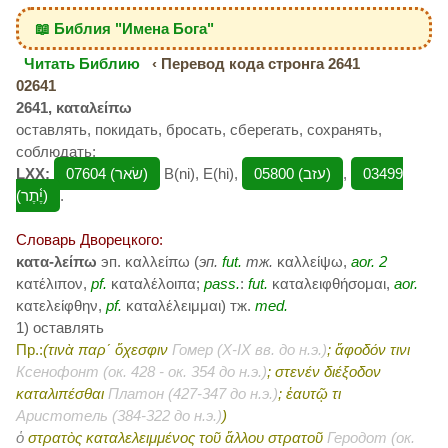
📖 Библия "Имена Бога"
Читать Библию
‹ Перевод кода стронга 2641
02641
2641, καταλείπω
оставлять, покидать, бросать, сберегать, сохранять,
соблюдать;
LXX:
07604 (שׂאר‎)
B(ni), E(hi),
05800 (עזב‎)
,
03499
(יֶ֫תֶר)
.
Словарь Дворецкого:
κατα-λείπω
эп. καλλείπω (
эп.
fut.
тж.
καλλείψω,
aor. 2
κατέλιπον,
pf.
καταλέλοιπα;
pass.
:
fut.
καταλειφθήσομαι,
aor.
κατελείφθην,
pf.
καταλέλειμμαι) тж.
med.
1) оставлять
Пр.:
(τινὰ παρ΄ ὄχεσφιν
Гомер (X-IX вв. до н.э.)
; ἄφοδόν τινι
Ксенофонт (ок. 428 - ок. 354 до н.э.)
; στενέν διέξοδον
καταλιπέσθαι
Платон (427-347 до н.э.)
; ἑαυτῷ τι
Аристотель (384-322 до н.э.)
)
ὁ
στρατὸς καταλελειμμένος τοῦ ἄλλου στρατοῦ
Геродот (ок.