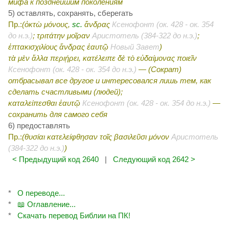
мифа к позднейшим поколениям
5) оставлять, сохранять, сберегать
Пр.:
(ὀκτὼ μόνους,
sc.
ἄνδρας
Ксенофонт (ок. 428 - ок. 354
до н.э.)
; τριτάτην μοῖραν
Аристотель (384-322 до н.э.)
;
ἑπτακισχιλίους ἄνδρας ἑαυτῷ
Новый Завет
)
τὰ μὲν ἄλλα περιῄρει, κατέλειπε δὲ τὸ εὐδαίμονας ποιεῖν
Ксенофонт (ок. 428 - ок. 354 до н.э.)
—
(Сократ
)
отбрасывал все другое и интересовался лишь тем, как
сделать счастливыми (людей);
καταλείπεσθαι ἑαυτῷ
Ксенофонт (ок. 428 - ок. 354 до н.э.)
—
сохранить для самого себя
6) предоставлять
Пр.:
(θυσίαι κατελείφθησαν τοῖς βασιλεῦσι μόνον
Аристотель
(384-322 до н.э.)
)
< Предыдущий код 2640
|
Следующий код 2642 >
*
О переводе...
*
📖 Оглавление...
*
Скачать перевод Библии на ПК!