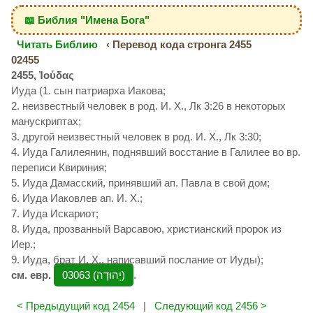
📖 Библия "Имена Бога"
Читать Библию
‹ Перевод кода стронга 2455
02455
2455, Ἰούδας
Иуда (1. сын патриарха Иакова;
2. неизвестный человек в род. И. Х., Лк 3:26 в некоторых
манускриптах;
3. другой неизвестный человек в род. И. Х., Лк 3:30;
4. Иуда Галилеянин, поднявший восстание в Галилее во вр.
переписи Квириния;
5. Иуда Дамасский, принявший ап. Павла в свой дом;
6. Иуда Иаковлев ап. И. Х.;
7. Иуда Искариот;
8. Иуда, прозванный Варсавою, христианский пророк из
Иер.;
9. Иуда, брат И. Х., написавший послание от Иуды);
см. евр.
03063 (יְהוּדָה‎)
.
< Предыдущий код 2454
|
Следующий код 2456 >