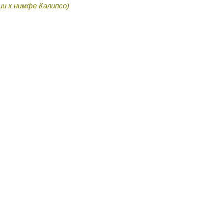
ии к нимфе Калипсо
)