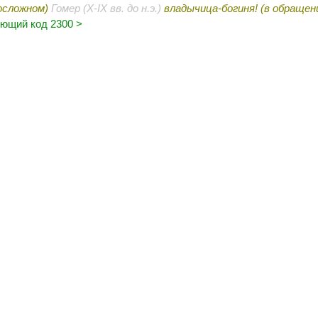
осложном
)
Гомер (X-IX вв. до н.э.)
владычица-богиня! (
в обращен
ющий код 2300 >