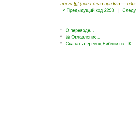
πότνα
θ.
! (
или
πότνια
при
θεά
— одн
< Предыдущий код 2298
|
Следу
*
О переводе...
*
📖 Оглавление...
*
Скачать перевод Библии на ПК!