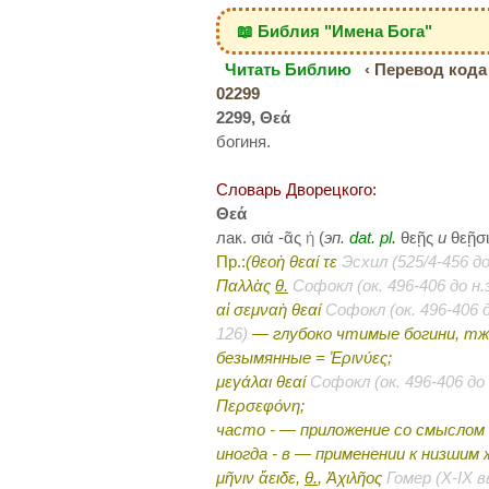
📖 Библия "Имена Бога"
Читать Библию
‹ Перевод кода 
02299
2299, Θεά
богиня.
Словарь Дворецкого:
Θεά
лак. σιά -ᾶς
ἡ
(
эп.
dat.
pl.
θεῇς
и
θεῇσι
Пр.:
(θεοὴ θεαί τε
Эсхил (525/4-456 до 
Παλλὰς
θ.
Софокл (ок. 496-406 до н.э
αἱ σεμναὴ θεαί
Софокл (ок. 496-406 до
126)
— глубоко чтимые богини, тж
безымянные = Ἐρινύες;
μεγάλαι θεαί
Софокл (ок. 496-406 до 
Περσεφόνη;
часто - — приложение со смыслом п
иногда - в — применении к низшим
μῆνιν ἄειδε,
θ.
, Ἀχιλῆος
Гомер (X-IX вв