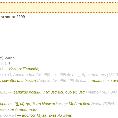
стронга 2299
ν) богиня
н.э.)
)
.)
— богиня Паллада;
 н.э.), Аристофан (ок. 450 - ок. 385 до н.э.), Аристотель (384-32
. ἔμφοβοι
или
δειναὴ
Софокл (ок. 496-406 до н.э.)
страшные
и
ἀν
н.э.)
— великие богини
и
τὰ θεά
или
δύο τὼ θεά
Платон (427-347 д
рилаг. (
θ.
μήτηρ, θεαὴ Νύμφαι
Гомер
;
Μοῦσαι θεαί
Эсхил (525/4-45
 женским божествам:
. до н.э.)
— воспой, Муза, гнев Ахилла;