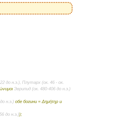
2 до н.э.), Плутарх (ок. 46 - ок.
ώνυμοι
Эврипид (ок. 480-406 до н.э.)
о н.э.)
обе богини = Δημήτηρ
и
6 до н.э.)
);