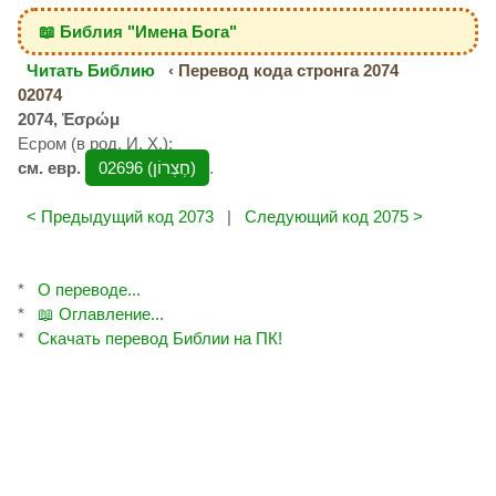
📖 Библия "Имена Бога"
Читать Библию
‹ Перевод кода стронга 2074
02074
2074, Ἑσρώμ
Есром (в род. И. Х.);
см. евр.
02696 (חֶצְרוֹן‎)
.
< Предыдущий код 2073
|
Следующий код 2075 >
*
О переводе...
*
📖 Оглавление...
*
Скачать перевод Библии на ПК!