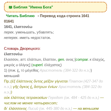
📖 Библия "Имена Бога"
Читать Библию
‹ Перевод кода стронга 1641
01641
1641, ἐλαττονέω
перех.
уменьшать, убавлять;
неперех.
иметь недостаток.
Словарь Дворецкого:
ἐλαττονέω
ἔλασσον, атт. ἐλάττων, ἔλαττον,
gen.
ονος [
compar.
к
ἐλαχύς,
μικρός
и
ὀλίγος] (
superl.
ἐλάχιστος)
1) (
тж.
ἐ.
τὸ
μέγεθος
Аристотель (384-322 до н.э.)
)
меньший
Пр.:
(ἐξ ἐλάττονος ὄντος μεῖζον γίγνεται
Платон (427-347 до
н.э.)
; γῆς ὄγκος
ἐ.
ἄστρων ἐνίων
Аристотель (384-322 до
н.э.)
)
οὐκ ἐλάττους τετρακοσίων
Геродот (ок. 484 - 425 до н.э.)
—
числом не менее четырехсот;
δι΄ ἐλάσσονος
Лисий (ок. 445-380 до н.э.)
— на меньшем