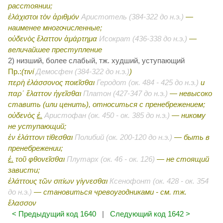
расстоянии;
ἐλάχιστοι τὸν ἀριθμόν
Аристотель (384-322 до н.э.)
—
наименее многочисленные;
οὐδενὸς ἔλαττον ἁμάρτημα
Исократ (436-338 до н.э.)
—
величайшее преступление
2) низший, более слабый, тж. худший, уступающий
Пр.:
(τινί
Демосфен (384-322 до н.э.)
)
περὴ ἐλάσσονος ποιεῖσθαι
Геродот (ок. 484 - 425 до н.э.)
и
παρ΄ ἔλαττον ἡγεῖσθαι
Платон (427-347 до н.э.)
— невысоко
ставить (
или
ценить), относиться с пренебрежением;
οὐδενὸς
ἐ.
Аристофан (ок. 450 - ок. 385 до н.э.)
— никому
не уступающий;
ἐν ἐλάττονι τίθεσθαι
Полибий (ок. 200-120 до н.э.)
— быть в
пренебрежении;
ἐ.
τοῦ φθονεῖσθαι
Плутарх (ок. 46 - ок. 126)
— не стоящий
зависти;
ἐλάττους τῶν σιτίων γίγνεσθαι
Ксенофонт (ок. 428 - ок. 354
до н.э.)
— становиться чревоугодниками - см. тж.
ἔλασσον
< Предыдущий код 1640
|
Следующий код 1642 >