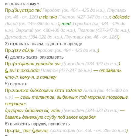
выдавать замуж
Пр.:
(θυγατέρα τινί
Геродот (ок. 484 - 425 до н.э.), Плутарх
(ок. 46 - ок. 126)
и
εἴς τινα
Платон (427-347 до н.э.)
; ἀδελφάς
Лисий (ок. 445-380 до н.э.)
;
med.
Геродот (ок. 484 - 425 до
н.э.), Эврипид (ок. 480-406 до н.э.), Платон (427-347 до н.э.),
Демосфен (384-322 до н.э.), Плутарх (ок. 46 - ок. 126)
)
3) отдавать внаем, сдавать в аренду
Пр.:
(τέν αὐλήν
Геродот (ок. 484 - 425 до н.э.)
)
4) делать заказ, заказывать
Пр.:
(στέφανον χρυσοῦν τινι
Демосфен (384-322 до н.э.)
)
ἐ.
τινί τι σκευάσαι
Платон (427-347 до н.э.)
— отдавать
что-л.
кому-л.
в починку
5) ссужать
Пр.:
ναυτικὰ ἐκδεδομένα ἑπτὰ τάλαντα
Лисий (ок. 445-380 до
н.э.)
— семь талантов, выданных под морские торговые
операции;
ἀργύριον ἐκδοῦναι εἰς ναῦν
Демосфен (384-322 до н.э.)
—
давать денежную ссуду под залог корабля
6) выносить наружу, приносить
Пр.:
(δa_`δας ἡμμένας
Аристофан (ок. 450 - ок. 385 до н.э.)
)