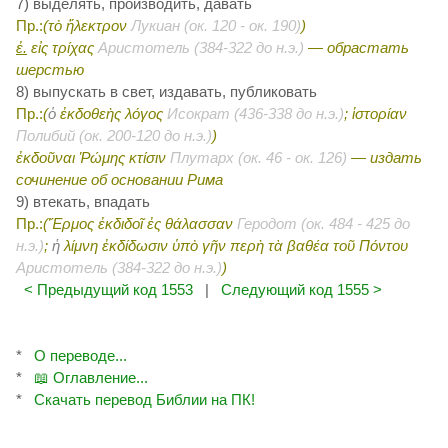
7) выделять, производить, давать
Пр.:
(τὸ ἤλεκτρον
Лукиан (ок. 120 - ок. 190)
)
ἐ.
εἰς τρίχας
Аристотель (384-322 до н.э.)
— обрастать
шерстью
8) выпускать в свет, издавать, публиковать
Пр.:
(
ὁ
ἐκδοθεὴς λόγος
Исократ (436-338 до н.э.)
; ἱστορίαν
Полибий (ок. 200-120 до н.э.)
)
ἐκδοῦναι Ῥώμης κτίσιν
Плутарх (ок. 46 - ок. 126)
— издать
сочинение об основании Рима
9) втекать, впадать
Пр.:
(Ἕρμος ἐκδιδοῖ ἐς θάλασσαν
Геродот (ок. 484 - 425 до
н.э.)
;
ἡ
λίμνη ἐκδίδωσιν ὑπὸ γῆν περὴ τὰ βαθέα τοῦ Πόντου
Аристотель (384-322 до н.э.)
)
< Предыдущий код 1553
|
Следующий код 1555 >
*
О переводе...
*
📖 Оглавление...
*
Скачать перевод Библии на ПК!