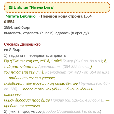
📖 Библия "Имена Бога"
Читать Библию
‹ Перевод кода стронга 1554
01554
1554, ἐκδίδωμι
выдавать, отдавать (внаем), сдавать (в аренду).
Словарь Дворецкого:
ἐκ-δίδωμι
1) выдавать, передавать, отдавать
Пр.:
(Ἑλένην καὴ κτέμαθ΄ ἅμ΄ αὐτῇ
Гомер (X-IX вв. до н.э.)
;
ἐ.
τινὰ μαστιγῶσαί τινι
Аристотель (384-322 до н.э.)
)
τὸν παῖδα ἐπὴ τέχνην
ἐ.
Ксенофонт (ок. 428 - ок. 354 до н.э.)
— отдавать сына в учение;
ἐκδοθέντων τῶν φονέων καὴ κολασθέντων
Плутарх (ок. 46 -
ок. 126)
— после того, как убийцы были выданы и
наказаны;
θυμὸν ἐκδόσθαι πρὸς ἥβαν
Пиндар (ок. 518-ок. 438 до н.э.)
—
предаться веселью
2) (
тж.
ἐ.
πρὸς γάμον
Диодор Сицилийский, I в. до н. э.
)