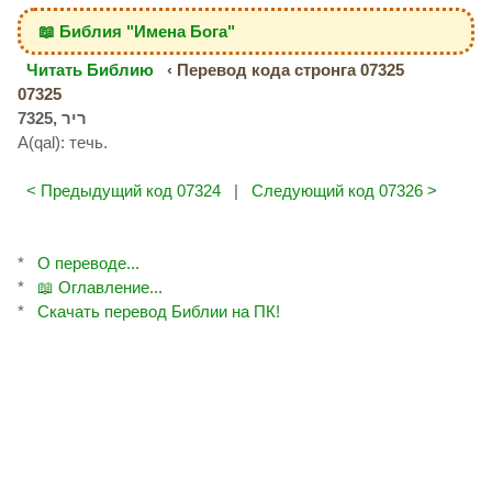
📖 Библия "Имена Бога"
Читать Библию
‹ Перевод кода стронга 07325
07325
A(qal): течь.
< Предыдущий код 07324
|
Следующий код 07326 >
*
О переводе...
*
📖 Оглавление...
*
Скачать перевод Библии на ПК!