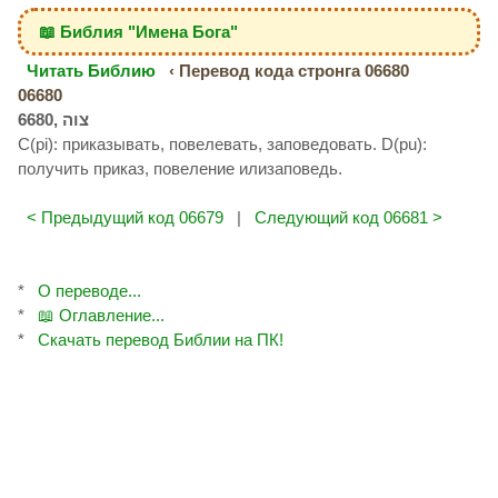
📖 Библия "Имена Бога"
Читать Библию
‹ Перевод кода стронга 06680
06680
C(pi): приказывать, повелевать, заповедовать. D(pu):
получить приказ, повеление илизаповедь.
< Предыдущий код 06679
|
Следующий код 06681 >
*
О переводе...
*
📖 Оглавление...
*
Скачать перевод Библии на ПК!