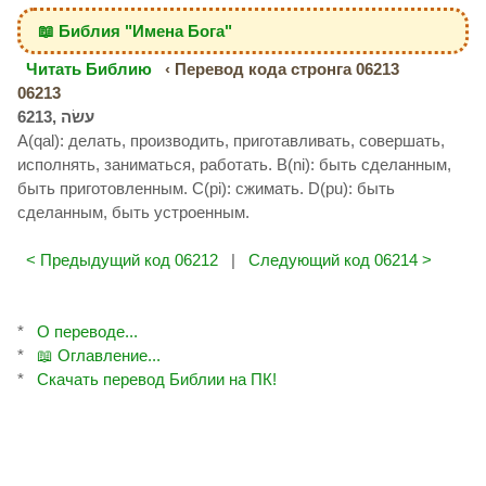
📖 Библия "Имена Бога"
Читать Библию
‹ Перевод кода стронга 06213
06213
A(qal): делать, производить, приготавливать, совершать,
исполнять, заниматься, работать. B(ni): быть сделанным,
быть приготовленным. C(pi): сжимать. D(pu): быть
сделанным, быть устроенным.
< Предыдущий код 06212
|
Следующий код 06214 >
*
О переводе...
*
📖 Оглавление...
*
Скачать перевод Библии на ПК!