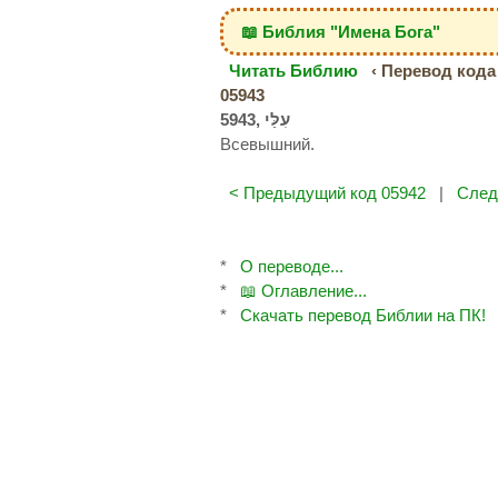
📖 Библия "Имена Бога"
Читать Библию
‹ Перевод кода 
05943
Всевышний.
< Предыдущий код 05942
|
След
*
О переводе...
*
📖 Оглавление...
*
Скачать перевод Библии на ПК!