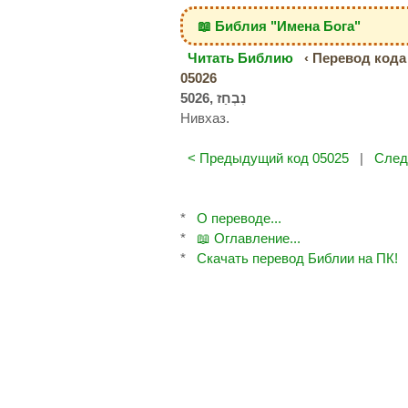
📖 Библия "Имена Бога"
Читать Библию
‹ Перевод кода 
05026
Нивхаз.
< Предыдущий код 05025
|
След
*
О переводе...
*
📖 Оглавление...
*
Скачать перевод Библии на ПК!