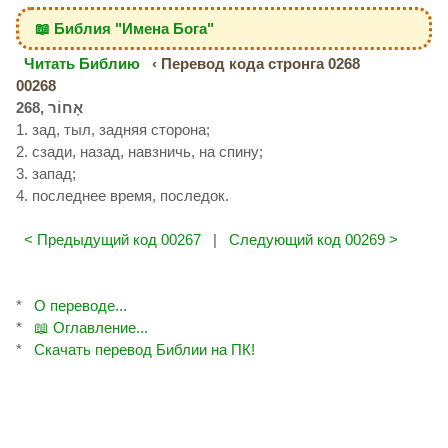
📖 Библия "Имена Бога"
Читать Библию
‹ Перевод кода стронга 0268
00268
1. зад, тыл, задняя сторона;
2. сзади, назад, навзничь, на спину;
3. запад;
4. последнее время, последок.
< Предыдущий код 00267
|
Следующий код 00269 >
*
О переводе...
*
📖 Оглавление...
*
Скачать перевод Библии на ПК!