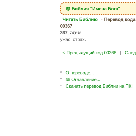
📖 Библия "Имена Бога"
Читать Библию
‹ Перевод кода 
00367
ужас, страх.
< Предыдущий код 00366
|
След
*
О переводе...
*
📖 Оглавление...
*
Скачать перевод Библии на ПК!