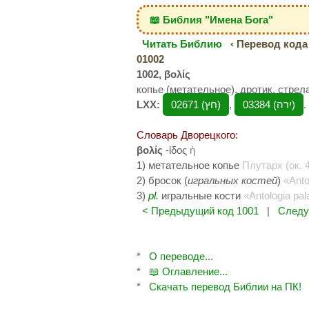
📖 Библия "Имена Бога"
Читать Библию
‹ Перевод кода 
01002
1002, βολίς
копье (метательное), дротик, стрела
LXX:
02671 (חץ‎)
,
03384 (ירה‎)
.
Словарь Дворецкого:
βολίς
-ίδος
ἡ
1) метательное копье
Плутарх (ок. 4
2) бросок (
игральных костей
)
«Anto
3)
pl.
игральные кости
«Antologia pa
< Предыдущий код 1001
|
Следу
*
О переводе...
*
📖 Оглавление...
*
Скачать перевод Библии на ПК!