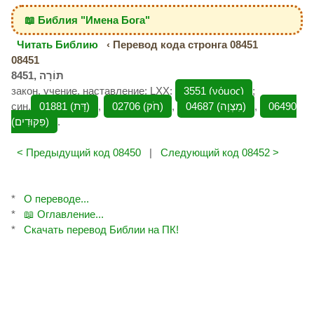
📖 Библия "Имена Бога"
Читать Библию
‹ Перевод кода стронга 08451
08451
закон, учение, наставление; LXX:
3551 (νόμος)
;
син.
01881 (דָּת‎)
,
02706 (חֹק‎)
,
04687 (מִצְוָה‎)
,
06490
(פִּקּוּדִים‎)
.
< Предыдущий код 08450
|
Следующий код 08452 >
*
О переводе...
*
📖 Оглавление...
*
Скачать перевод Библии на ПК!