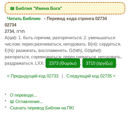
📖 Библия "Имена Бога"
Читать Библию
‹ Перевод кода стронга 02734
02734
A(qal): 1. быть горячим, разгорячиться; 2. уменьшаться
числом; перен.разгневаться, негодовать. B(ni): сердиться.
E(hi): разжигать, воспламенять. G(hith), G(tiphel):
разгораться, соревноваться; перен.гневаться, негодовать,
раздражаться. LXX:
2373 (Θυμόω)
,
3710 (ὀργίζω)
.
< Предыдущий код 02733
|
Следующий код 02735 >
*
О переводе...
*
📖 Оглавление...
*
Скачать перевод Библии на ПК!